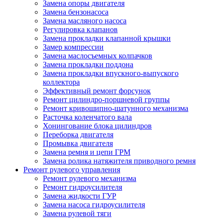
Замена опоры двигателя
Замена бензонасоса
Замена масляного насоса
Регулировка клапанов
Замена прокладки клапанной крышки
Замер компрессии
Замена маслосъемных колпачков
Замена прокладки поддона
Замена прокладки впускного-выпуского
коллектора
Эффективный ремонт форсунок
Ремонт цилиндро-поршневой группы
Ремонт кривошипно-шатунного механизма
Расточка коленчатого вала
Хонингование блока цилиндров
Переборка двигателя
Промывка двигателя
Замена ремня и цепи ГРМ
Замена ролика натяжителя приводного ремня
Ремонт рулевого управления
Ремонт рулевого механизма
Ремонт гидроусилителя
Замена жидкости ГУР
Замена насоса гидроусилителя
Замена рулевой тяги