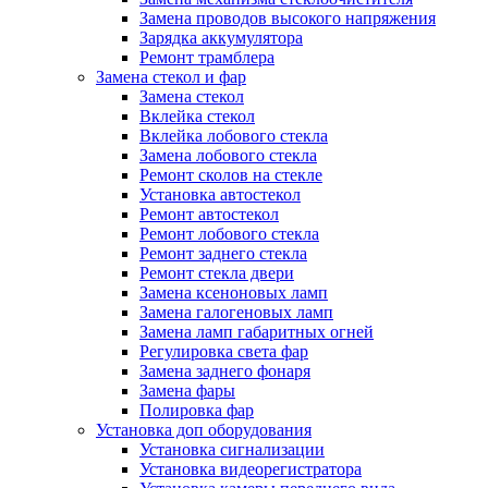
Замена проводов высокого напряжения
Зарядка аккумулятора
Ремонт трамблера
Замена стекол и фар
Замена стекол
Вклейка стекол
Вклейка лобового стекла
Замена лобового стекла
Ремонт сколов на стекле
Установка автостекол
Ремонт автостекол
Ремонт лобового стекла
Ремонт заднего стекла
Ремонт стекла двери
Замена ксеноновых ламп
Замена галогеновых ламп
Замена ламп габаритных огней
Регулировка света фар
Замена заднего фонаря
Замена фары
Полировка фар
Установка доп оборудования
Установка сигнализации
Установка видеорегистратора