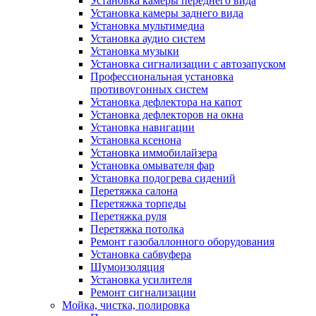
Установка камеры переднего вида
Установка камеры заднего вида
Установка мультимедиа
Установка аудио систем
Установка музыки
Установка сигнализации с автозапуском
Профессиональная установка
противоугонных систем
Установка дефлектора на капот
Установка дефлекторов на окна
Установка навигации
Установка ксенона
Установка иммобилайзера
Установка омывателя фар
Установка подогрева сидений
Перетяжка салона
Перетяжка торпеды
Перетяжка руля
Перетяжка потолка
Ремонт газобаллонного оборудования
Установка сабвуфера
Шумоизоляция
Установка усилителя
Ремонт сигнализации
Мойка, чистка, полировка