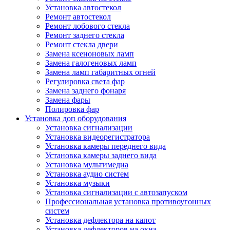
Установка автостекол
Ремонт автостекол
Ремонт лобового стекла
Ремонт заднего стекла
Ремонт стекла двери
Замена ксеноновых ламп
Замена галогеновых ламп
Замена ламп габаритных огней
Регулировка света фар
Замена заднего фонаря
Замена фары
Полировка фар
Установка доп оборудования
Установка сигнализации
Установка видеорегистратора
Установка камеры переднего вида
Установка камеры заднего вида
Установка мультимедиа
Установка аудио систем
Установка музыки
Установка сигнализации с автозапуском
Профессиональная установка противоугонных
систем
Установка дефлектора на капот
Установка дефлекторов на окна