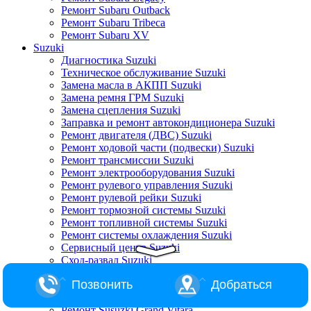
Ремонт Subaru Outback
Ремонт Subaru Tribeca
Ремонт Subaru XV
Suzuki
Диагностика Suzuki
Техническое обслуживание Suzuki
Замена масла в АКПП Suzuki
Замена ремня ГРМ Suzuki
Замена сцепления Suzuki
Заправка и ремонт автокондиционера Suzuki
Ремонт двигателя (ДВС) Suzuki
Ремонт ходовой части (подвески) Suzuki
Ремонт трансмиссии Suzuki
Ремонт электрооборудования Suzuki
Ремонт рулевого управления Suzuki
Ремонт рулевой рейки Suzuki
Ремонт тормозной системы Suzuki
Ремонт топливной системы Suzuki
Ремонт системы охлаждения Suzuki
Сервисный центр Suzuki
Сход-развал Suzuki
Ремонт Suzuki Alto
Позвонить
Добраться
Ремонт Suzuki Baleno
Ремонт Suzuki Escudo
Ремонт Susuzki Grand Vitara