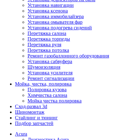
Установка навигации
Установка ксенона
Установка иммобилайзера
Установка омывателя фар
Установка подогрева сидений
Перетяжка салона
Перетяжка торпеды
Перетяжка руля
Перетяжка потолка
Ремонт газобаллонного оборудования
Установка сабвуфера
Шумоизоляция
Установка усилителя
Ремонт сигнализации
Мойка, чистка, полировка
Полировка кузова
Химчистка салона
Мойка чистка полировка
Сход-развал 3d
Шиномонтаж
Стайлинг и тюнинг
Подбор запчастей
Acura
Диагностика Acura