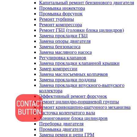
Капитальный ремонт бензинового двигателя
Промывка инжектора
Промывка форсунок
Ремонт турбины
Ремонт компрессора
Ремонт ГБЦ (головки блока цилиндров)
Замена прокладки ГБЦ
Замена опоры двигателя
Замена бензонасоса
Замена масляного насоса
Регулировка клапанов
Замена прокладки клапанной крышки
Замер компрессии
Замена маслосъемных колпачков
Замена прокладки поддона
Замена прокладки впускного-выпуского
коллектора
Эффективный ремонт форсунок
Ремонт цилиндро-поршневой группы
Ремонт кривошипно-шатунного механизма
Расточка коленчатого вала
Хонингование блока цилиндров
Переборка двигателя
Промывка двигателя
Замена ремня и цепи ГРМ