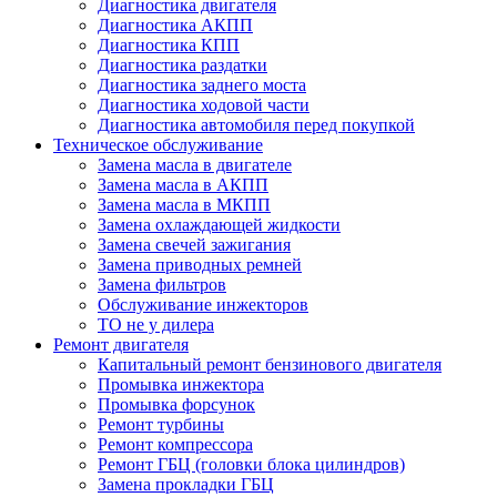
Диагностика двигателя
Диагностика АКПП
Диагностика КПП
Диагностика раздатки
Диагностика заднего моста
Диагностика ходовой части
Диагностика автомобиля перед покупкой
Техническое обслуживание
Замена масла в двигателе
Замена масла в АКПП
Замена масла в МКПП
Замена охлаждающей жидкости
Замена свечей зажигания
Замена приводных ремней
Замена фильтров
Обслуживание инжекторов
ТО не у дилера
Ремонт двигателя
Капитальный ремонт бензинового двигателя
Промывка инжектора
Промывка форсунок
Ремонт турбины
Ремонт компрессора
Ремонт ГБЦ (головки блока цилиндров)
Замена прокладки ГБЦ