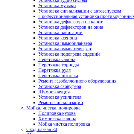
Установка аудио систем
Установка музыки
Установка сигнализации с автозапуском
Профессиональная установка противоугонных
Установка дефлектора на капот
Установка дефлекторов на окна
Установка навигации
Установка ксенона
Установка иммобилайзера
Установка омывателя фар
Установка подогрева сидений
Перетяжка салона
Перетяжка торпеды
Перетяжка руля
Перетяжка потолка
Ремонт газобаллонного оборудования
Установка сабвуфера
Шумоизоляция
Установка усилителя
Ремонт сигнализации
Мойка, чистка, полировка
Полировка кузова
Химчистка салона
Мойка чистка полировка
Сход-развал 3d