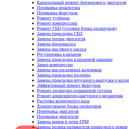
Капитальный ремонт бензинового двигателя
Промывка инжектора
Промывка форсунок
Ремонт турбины
Ремонт компрессора
Ремонт ГБЦ (головки блока цилиндров)
Замена прокладки ГБЦ
Замена опоры двигателя
Замена бензонасоса
Замена масляного насоса
Регулировка клапанов
Замена прокладки клапанной крышки
Замер компрессии
Замена маслосъемных колпачков
Замена прокладки поддона
Замена прокладки впускного-выпуского колл
Эффективный ремонт форсунок
Ремонт цилиндро-поршневой группы
Ремонт кривошипно-шатунного механизма
Расточка коленчатого вала
Хонингование блока цилиндров
Переборка двигателя
Промывка двигателя
Замена ремня и цепи ГРМ
Замена ролика натяжителя приводного ремня