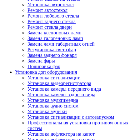
Установка автостекол
Ремонт автостекол
Ремонт лобового стекла
Ремонт заднего стекла
Ремонт стекла двери
Замена ксеноновых ламп
Замена галогеновых ламп
Замена ламп габаритных огней
Регулировка света фар
Замена заднего фонаря
Замена фары
Полировка фар
Установка доп оборудования
Установка сигнализации
Установка видеорегистратора
Установка камеры переднего вида
Установка камеры заднего вида
Установка мультимедиа
Установка аудио систем
Установка музыки
Установка сигнализации с автозапуском
Профессиональная установка противоугонных
систем
Установка дефлектора на капот
Установка дефлекторов на окна