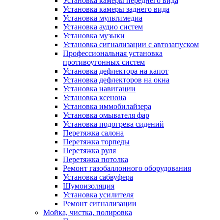
Установка камеры переднего вида
Установка камеры заднего вида
Установка мультимедиа
Установка аудио систем
Установка музыки
Установка сигнализации с автозапуском
Профессиональная установка
противоугонных систем
Установка дефлектора на капот
Установка дефлекторов на окна
Установка навигации
Установка ксенона
Установка иммобилайзера
Установка омывателя фар
Установка подогрева сидений
Перетяжка салона
Перетяжка торпеды
Перетяжка руля
Перетяжка потолка
Ремонт газобаллонного оборудования
Установка сабвуфера
Шумоизоляция
Установка усилителя
Ремонт сигнализации
Мойка, чистка, полировка