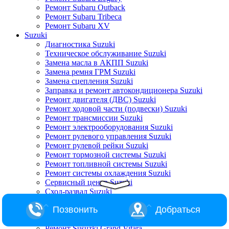
Ремонт Subaru Outback
Ремонт Subaru Tribeca
Ремонт Subaru XV
Suzuki
Диагностика Suzuki
Техническое обслуживание Suzuki
Замена масла в АКПП Suzuki
Замена ремня ГРМ Suzuki
Замена сцепления Suzuki
Заправка и ремонт автокондиционера Suzuki
Ремонт двигателя (ДВС) Suzuki
Ремонт ходовой части (подвески) Suzuki
Ремонт трансмиссии Suzuki
Ремонт электрооборудования Suzuki
Ремонт рулевого управления Suzuki
Ремонт рулевой рейки Suzuki
Ремонт тормозной системы Suzuki
Ремонт топливной системы Suzuki
Ремонт системы охлаждения Suzuki
Сервисный центр Suzuki
Сход-развал Suzuki
Ремонт Suzuki Alto
Позвонить
Добраться
Ремонт Suzuki Baleno
Ремонт Suzuki Escudo
Ремонт Susuzki Grand Vitara