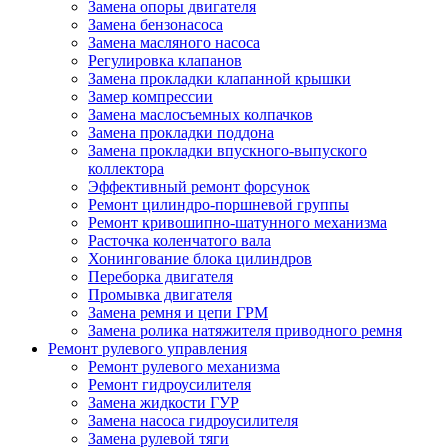
Замена опоры двигателя
Замена бензонасоса
Замена масляного насоса
Регулировка клапанов
Замена прокладки клапанной крышки
Замер компрессии
Замена маслосъемных колпачков
Замена прокладки поддона
Замена прокладки впускного-выпуского
коллектора
Эффективный ремонт форсунок
Ремонт цилиндро-поршневой группы
Ремонт кривошипно-шатунного механизма
Расточка коленчатого вала
Хонингование блока цилиндров
Переборка двигателя
Промывка двигателя
Замена ремня и цепи ГРМ
Замена ролика натяжителя приводного ремня
Ремонт рулевого управления
Ремонт рулевого механизма
Ремонт гидроусилителя
Замена жидкости ГУР
Замена насоса гидроусилителя
Замена рулевой тяги