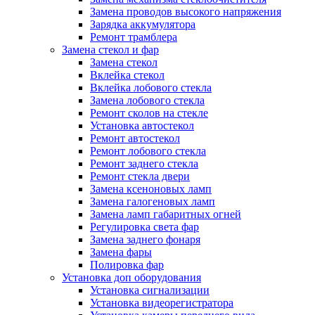
Замена проводов высокого напряжения
Зарядка аккумулятора
Ремонт трамблера
Замена стекол и фар
Замена стекол
Вклейка стекол
Вклейка лобового стекла
Замена лобового стекла
Ремонт сколов на стекле
Установка автостекол
Ремонт автостекол
Ремонт лобового стекла
Ремонт заднего стекла
Ремонт стекла двери
Замена ксеноновых ламп
Замена галогеновых ламп
Замена ламп габаритных огней
Регулировка света фар
Замена заднего фонаря
Замена фары
Полировка фар
Установка доп оборудования
Установка сигнализации
Установка видеорегистратора