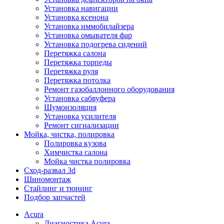
Установка навигации
Установка ксенона
Установка иммобилайзера
Установка омывателя фар
Установка подогрева сидений
Перетяжка салона
Перетяжка торпеды
Перетяжка руля
Перетяжка потолка
Ремонт газобаллонного оборудования
Установка сабвуфера
Шумоизоляция
Установка усилителя
Ремонт сигнализации
Мойка, чистка, полировка
Полировка кузова
Химчистка салона
Мойка чистка полировка
Сход-развал 3d
Шиномонтаж
Стайлинг и тюнинг
Подбор запчастей
Acura
Диагностика Acura