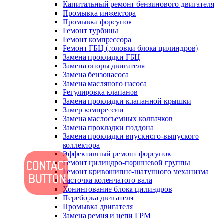
Капитальный ремонт бензинового двигателя
Промывка инжектора
Промывка форсунок
Ремонт турбины
Ремонт компрессора
Ремонт ГБЦ (головки блока цилиндров)
Замена прокладки ГБЦ
Замена опоры двигателя
Замена бензонасоса
Замена масляного насоса
Регулировка клапанов
Замена прокладки клапанной крышки
Замер компрессии
Замена маслосъемных колпачков
Замена прокладки поддона
Замена прокладки впускного-выпуского
коллектора
Эффективный ремонт форсунок
Ремонт цилиндро-поршневой группы
Ремонт кривошипно-шатунного механизма
Расточка коленчатого вала
Хонингование блока цилиндров
Переборка двигателя
Промывка двигателя
Замена ремня и цепи ГРМ