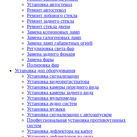
Установка автостекол
Ремонт автостекол
Ремонт лобового стекла
Ремонт заднего стекла
Ремонт стекла двери
Замена ксеноновых ламп
Замена галогеновых ламп
Замена ламп габаритных огней
Регулировка света фар
Замена заднего фонаря
Замена фары
Полировка фар
Установка доп оборудования
Установка сигнализации
Установка видеорегистратора
Установка камеры переднего вида
Установка камеры заднего вида
Установка мультимедиа
Установка аудио систем
Установка музыки
Установка сигнализации с автозапуском
Профессиональная установка противоугонных
систем
Установка дефлектора на капот
Установка дефлекторов на окна