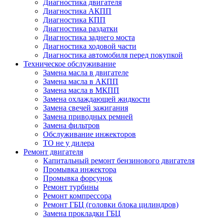
Диагностика двигателя
Диагностика АКПП
Диагностика КПП
Диагностика раздатки
Диагностика заднего моста
Диагностика ходовой части
Диагностика автомобиля перед покупкой
Техническое обслуживание
Замена масла в двигателе
Замена масла в АКПП
Замена масла в МКПП
Замена охлаждающей жидкости
Замена свечей зажигания
Замена приводных ремней
Замена фильтров
Обслуживание инжекторов
ТО не у дилера
Ремонт двигателя
Капитальный ремонт бензинового двигателя
Промывка инжектора
Промывка форсунок
Ремонт турбины
Ремонт компрессора
Ремонт ГБЦ (головки блока цилиндров)
Замена прокладки ГБЦ