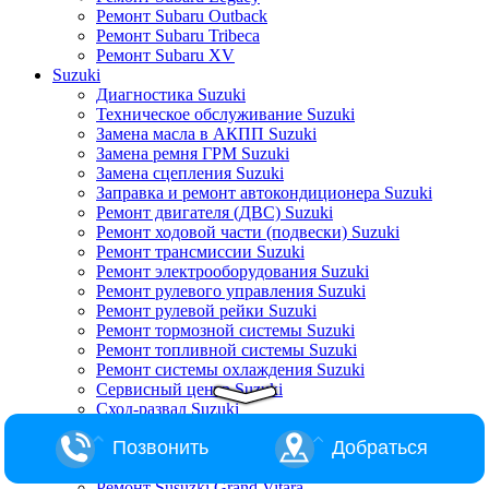
Ремонт Subaru Outback
Ремонт Subaru Tribeca
Ремонт Subaru XV
Suzuki
Диагностика Suzuki
Техническое обслуживание Suzuki
Замена масла в АКПП Suzuki
Замена ремня ГРМ Suzuki
Замена сцепления Suzuki
Заправка и ремонт автокондиционера Suzuki
Ремонт двигателя (ДВС) Suzuki
Ремонт ходовой части (подвески) Suzuki
Ремонт трансмиссии Suzuki
Ремонт электрооборудования Suzuki
Ремонт рулевого управления Suzuki
Ремонт рулевой рейки Suzuki
Ремонт тормозной системы Suzuki
Ремонт топливной системы Suzuki
Ремонт системы охлаждения Suzuki
Сервисный центр Suzuki
Сход-развал Suzuki
Ремонт Suzuki Alto
Позвонить
Добраться
Ремонт Suzuki Baleno
Ремонт Suzuki Escudo
Ремонт Susuzki Grand Vitara