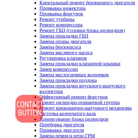
Капитальный ремонт бензинового двигателя
Промывка инжектора
Промывка форсунок
Ремонт турбины
Ремонт компрессора
Ремонт ГБЦ (головки блока цилиндров)
Замена прокладки ГБЦ
Замена опоры двигателя
Замена бензонасоса
Замена масляного насоса
Регулировка клапанов
Замена прокладки клапанной крышки
Замер компрессии
Замена маслосъемных колпачков
Замена прокладки поддона
Замена прокладки впускного-выпуского
коллектора
Эффективный ремонт форсунок
Ремонт цилиндро-поршневой группы
Ремонт кривошипно-шатунного механизма
Расточка коленчатого вала
Хонингование блока цилиндров
Переборка двигателя
Промывка двигателя
Замена ремня и цепи ГРМ