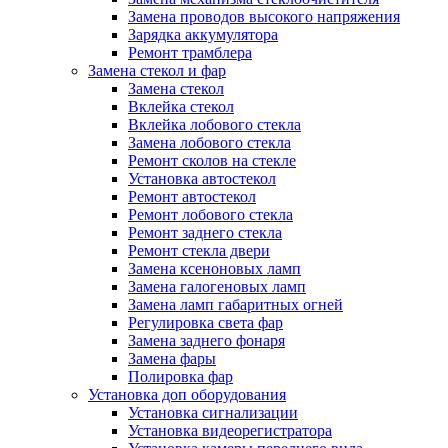
Замена проводов высокого напряжения
Зарядка аккумулятора
Ремонт трамблера
Замена стекол и фар
Замена стекол
Вклейка стекол
Вклейка лобового стекла
Замена лобового стекла
Ремонт сколов на стекле
Установка автостекол
Ремонт автостекол
Ремонт лобового стекла
Ремонт заднего стекла
Ремонт стекла двери
Замена ксеноновых ламп
Замена галогеновых ламп
Замена ламп габаритных огней
Регулировка света фар
Замена заднего фонаря
Замена фары
Полировка фар
Установка доп оборудования
Установка сигнализации
Установка видеорегистратора