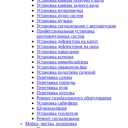
Установка камеры переднего вида
Установка камеры заднего вида
Установка мультимедиа
Установка аудио систем
Установка музыки
Установка сигнализации с автозапуском
Профессиональная установка
противоугонных систем
Установка дефлектора на капот
Установка дефлекторов на окна
Установка навигации
Установка ксенона
Установка иммобилайзера
Установка омывателя фар
Установка подогрева сидений
Перетяжка салона
Перетяжка торпеды
Перетяжка руля
Перетяжка потолка
Ремонт газобаллонного оборудования
Установка сабвуфера
Шумоизоляция
Установка усилителя
Ремонт сигнализации
Мойка, чистка, полировка