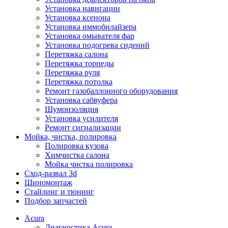
Установка навигации
Установка ксенона
Установка иммобилайзера
Установка омывателя фар
Установка подогрева сидений
Перетяжка салона
Перетяжка торпеды
Перетяжка руля
Перетяжка потолка
Ремонт газобаллонного оборудования
Установка сабвуфера
Шумоизоляция
Установка усилителя
Ремонт сигнализации
Мойка, чистка, полировка
Полировка кузова
Химчистка салона
Мойка чистка полировка
Сход-развал 3d
Шиномонтаж
Стайлинг и тюнинг
Подбор запчастей
Acura
Диагностика Acura