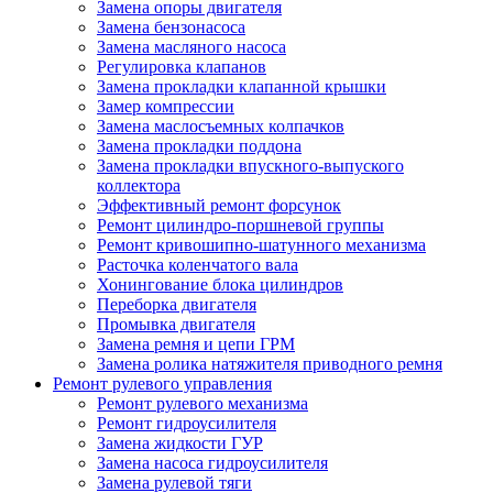
Замена опоры двигателя
Замена бензонасоса
Замена масляного насоса
Регулировка клапанов
Замена прокладки клапанной крышки
Замер компрессии
Замена маслосъемных колпачков
Замена прокладки поддона
Замена прокладки впускного-выпуского
коллектора
Эффективный ремонт форсунок
Ремонт цилиндро-поршневой группы
Ремонт кривошипно-шатунного механизма
Расточка коленчатого вала
Хонингование блока цилиндров
Переборка двигателя
Промывка двигателя
Замена ремня и цепи ГРМ
Замена ролика натяжителя приводного ремня
Ремонт рулевого управления
Ремонт рулевого механизма
Ремонт гидроусилителя
Замена жидкости ГУР
Замена насоса гидроусилителя
Замена рулевой тяги