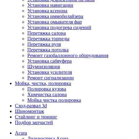
Установка навигации
Установка ксенона
Установка иммобилайзера
Установка омывателя фар
Установка подогрева сидений
Перетяжка салона
Перетяжка торпеды
Перетяжка руля
Перетяжка потолка
Ремонт газобаллонного оборудования
Установка сабвуфера
Шумоизоляция
Установка усилителя
Ремонт сигнализации
Мойка, чистка, полировка
Полировка кузова
Химчистка салона
Мойка чистка полировка
Сход-развал 3d
Шиномонтаж
Стайлинг и тюнинг
Подбор запчастей
Acura
Диагностика Acura