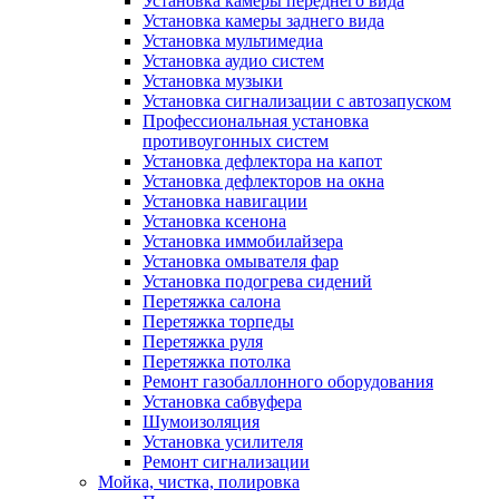
Установка камеры переднего вида
Установка камеры заднего вида
Установка мультимедиа
Установка аудио систем
Установка музыки
Установка сигнализации с автозапуском
Профессиональная установка
противоугонных систем
Установка дефлектора на капот
Установка дефлекторов на окна
Установка навигации
Установка ксенона
Установка иммобилайзера
Установка омывателя фар
Установка подогрева сидений
Перетяжка салона
Перетяжка торпеды
Перетяжка руля
Перетяжка потолка
Ремонт газобаллонного оборудования
Установка сабвуфера
Шумоизоляция
Установка усилителя
Ремонт сигнализации
Мойка, чистка, полировка