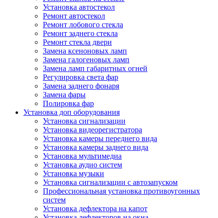
Установка автостекол
Ремонт автостекол
Ремонт лобового стекла
Ремонт заднего стекла
Ремонт стекла двери
Замена ксеноновых ламп
Замена галогеновых ламп
Замена ламп габаритных огней
Регулировка света фар
Замена заднего фонаря
Замена фары
Полировка фар
Установка доп оборудования
Установка сигнализации
Установка видеорегистратора
Установка камеры переднего вида
Установка камеры заднего вида
Установка мультимедиа
Установка аудио систем
Установка музыки
Установка сигнализации с автозапуском
Профессиональная установка противоугонных
систем
Установка дефлектора на капот
Установка дефлекторов на окна