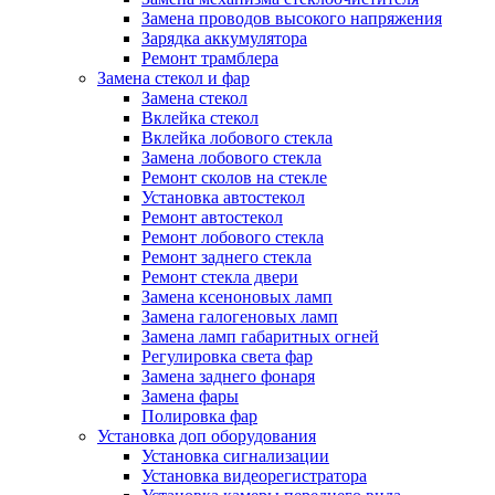
Замена проводов высокого напряжения
Зарядка аккумулятора
Ремонт трамблера
Замена стекол и фар
Замена стекол
Вклейка стекол
Вклейка лобового стекла
Замена лобового стекла
Ремонт сколов на стекле
Установка автостекол
Ремонт автостекол
Ремонт лобового стекла
Ремонт заднего стекла
Ремонт стекла двери
Замена ксеноновых ламп
Замена галогеновых ламп
Замена ламп габаритных огней
Регулировка света фар
Замена заднего фонаря
Замена фары
Полировка фар
Установка доп оборудования
Установка сигнализации
Установка видеорегистратора