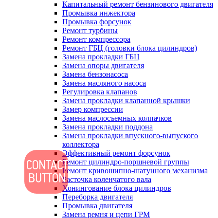
Капитальный ремонт бензинового двигателя
Промывка инжектора
Промывка форсунок
Ремонт турбины
Ремонт компрессора
Ремонт ГБЦ (головки блока цилиндров)
Замена прокладки ГБЦ
Замена опоры двигателя
Замена бензонасоса
Замена масляного насоса
Регулировка клапанов
Замена прокладки клапанной крышки
Замер компрессии
Замена маслосъемных колпачков
Замена прокладки поддона
Замена прокладки впускного-выпуского
коллектора
Эффективный ремонт форсунок
Ремонт цилиндро-поршневой группы
Ремонт кривошипно-шатунного механизма
Расточка коленчатого вала
Хонингование блока цилиндров
Переборка двигателя
Промывка двигателя
Замена ремня и цепи ГРМ