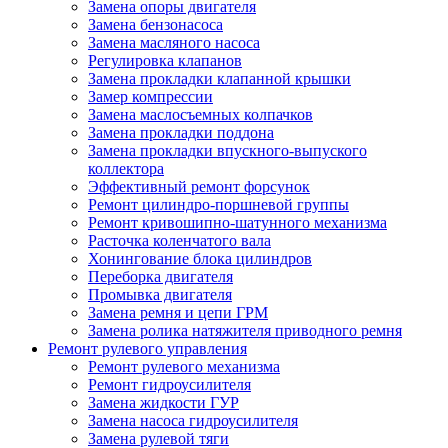
Замена опоры двигателя
Замена бензонасоса
Замена масляного насоса
Регулировка клапанов
Замена прокладки клапанной крышки
Замер компрессии
Замена маслосъемных колпачков
Замена прокладки поддона
Замена прокладки впускного-выпуского
коллектора
Эффективный ремонт форсунок
Ремонт цилиндро-поршневой группы
Ремонт кривошипно-шатунного механизма
Расточка коленчатого вала
Хонингование блока цилиндров
Переборка двигателя
Промывка двигателя
Замена ремня и цепи ГРМ
Замена ролика натяжителя приводного ремня
Ремонт рулевого управления
Ремонт рулевого механизма
Ремонт гидроусилителя
Замена жидкости ГУР
Замена насоса гидроусилителя
Замена рулевой тяги