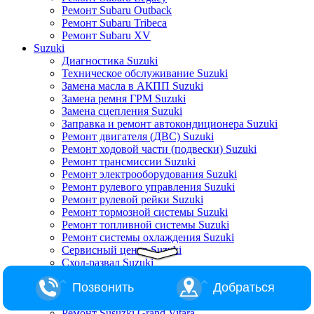
Ремонт Subaru Outback
Ремонт Subaru Tribeca
Ремонт Subaru XV
Suzuki
Диагностика Suzuki
Техническое обслуживание Suzuki
Замена масла в АКПП Suzuki
Замена ремня ГРМ Suzuki
Замена сцепления Suzuki
Заправка и ремонт автокондиционера Suzuki
Ремонт двигателя (ДВС) Suzuki
Ремонт ходовой части (подвески) Suzuki
Ремонт трансмиссии Suzuki
Ремонт электрооборудования Suzuki
Ремонт рулевого управления Suzuki
Ремонт рулевой рейки Suzuki
Ремонт тормозной системы Suzuki
Ремонт топливной системы Suzuki
Ремонт системы охлаждения Suzuki
Сервисный центр Suzuki
Сход-развал Suzuki
Ремонт Suzuki Alto
Позвонить
Добраться
Ремонт Suzuki Baleno
Ремонт Suzuki Escudo
Ремонт Susuzki Grand Vitara