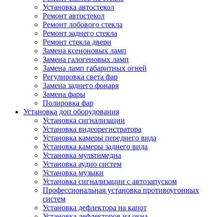
Установка автостекол
Ремонт автостекол
Ремонт лобового стекла
Ремонт заднего стекла
Ремонт стекла двери
Замена ксеноновых ламп
Замена галогеновых ламп
Замена ламп габаритных огней
Регулировка света фар
Замена заднего фонаря
Замена фары
Полировка фар
Установка доп оборудования
Установка сигнализации
Установка видеорегистратора
Установка камеры переднего вида
Установка камеры заднего вида
Установка мультимедиа
Установка аудио систем
Установка музыки
Установка сигнализации с автозапуском
Профессиональная установка противоугонных
систем
Установка дефлектора на капот
Установка дефлекторов на окна