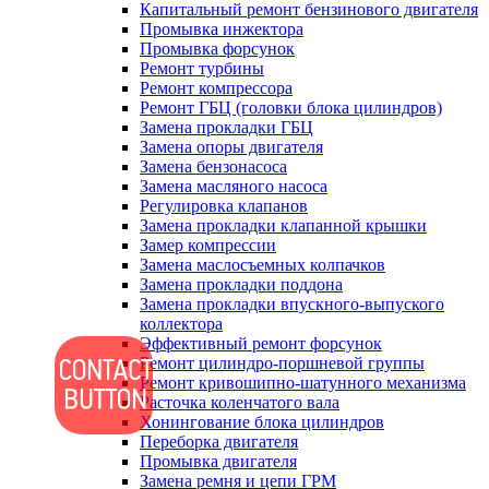
Капитальный ремонт бензинового двигателя
Промывка инжектора
Промывка форсунок
Ремонт турбины
Ремонт компрессора
Ремонт ГБЦ (головки блока цилиндров)
Замена прокладки ГБЦ
Замена опоры двигателя
Замена бензонасоса
Замена масляного насоса
Регулировка клапанов
Замена прокладки клапанной крышки
Замер компрессии
Замена маслосъемных колпачков
Замена прокладки поддона
Замена прокладки впускного-выпуского
коллектора
Эффективный ремонт форсунок
Ремонт цилиндро-поршневой группы
Ремонт кривошипно-шатунного механизма
Расточка коленчатого вала
Хонингование блока цилиндров
Переборка двигателя
Промывка двигателя
Замена ремня и цепи ГРМ