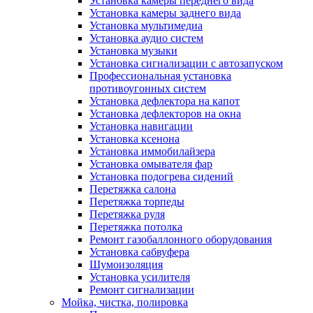
Установка камеры переднего вида
Установка камеры заднего вида
Установка мультимедиа
Установка аудио систем
Установка музыки
Установка сигнализации с автозапуском
Профессиональная установка
противоугонных систем
Установка дефлектора на капот
Установка дефлекторов на окна
Установка навигации
Установка ксенона
Установка иммобилайзера
Установка омывателя фар
Установка подогрева сидений
Перетяжка салона
Перетяжка торпеды
Перетяжка руля
Перетяжка потолка
Ремонт газобаллонного оборудования
Установка сабвуфера
Шумоизоляция
Установка усилителя
Ремонт сигнализации
Мойка, чистка, полировка