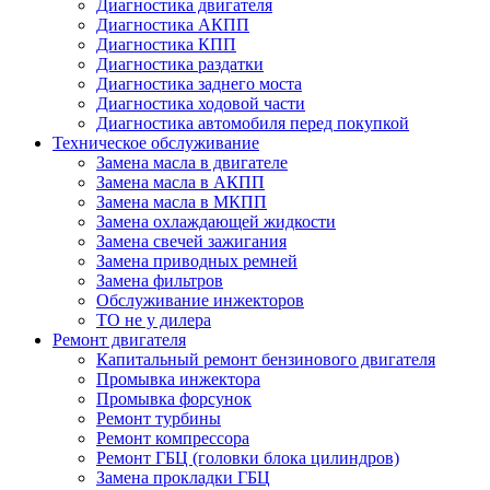
Диагностика двигателя
Диагностика АКПП
Диагностика КПП
Диагностика раздатки
Диагностика заднего моста
Диагностика ходовой части
Диагностика автомобиля перед покупкой
Техническое обслуживание
Замена масла в двигателе
Замена масла в АКПП
Замена масла в МКПП
Замена охлаждающей жидкости
Замена свечей зажигания
Замена приводных ремней
Замена фильтров
Обслуживание инжекторов
ТО не у дилера
Ремонт двигателя
Капитальный ремонт бензинового двигателя
Промывка инжектора
Промывка форсунок
Ремонт турбины
Ремонт компрессора
Ремонт ГБЦ (головки блока цилиндров)
Замена прокладки ГБЦ