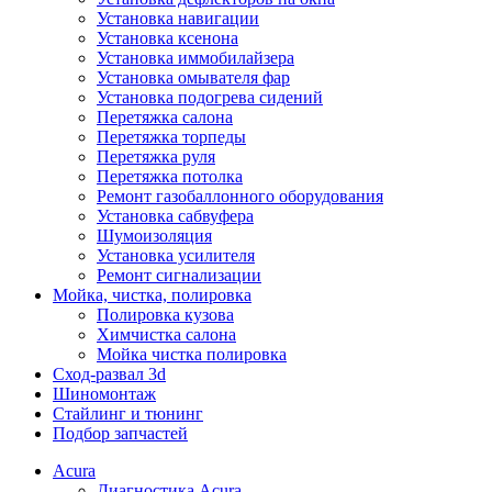
Установка навигации
Установка ксенона
Установка иммобилайзера
Установка омывателя фар
Установка подогрева сидений
Перетяжка салона
Перетяжка торпеды
Перетяжка руля
Перетяжка потолка
Ремонт газобаллонного оборудования
Установка сабвуфера
Шумоизоляция
Установка усилителя
Ремонт сигнализации
Мойка, чистка, полировка
Полировка кузова
Химчистка салона
Мойка чистка полировка
Сход-развал 3d
Шиномонтаж
Стайлинг и тюнинг
Подбор запчастей
Acura
Диагностика Acura