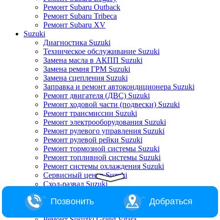
Ремонт Subaru Outback
Ремонт Subaru Tribeca
Ремонт Subaru XV
Suzuki
Диагностика Suzuki
Техническое обслуживание Suzuki
Замена масла в АКПП Suzuki
Замена ремня ГРМ Suzuki
Замена сцепления Suzuki
Заправка и ремонт автокондиционера Suzuki
Ремонт двигателя (ДВС) Suzuki
Ремонт ходовой части (подвески) Suzuki
Ремонт трансмиссии Suzuki
Ремонт электрооборудования Suzuki
Ремонт рулевого управления Suzuki
Ремонт рулевой рейки Suzuki
Ремонт тормозной системы Suzuki
Ремонт топливной системы Suzuki
Ремонт системы охлаждения Suzuki
Сервисный центр Suzuki
Сход-развал Suzuki
Ремонт Suzuki Alto
Позвонить
Добраться
Ремонт Suzuki Baleno
Ремонт Suzuki Escudo
Ремонт Susuzki Grand Vitara