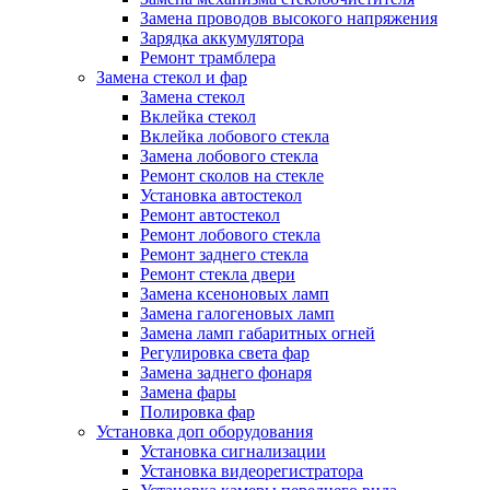
Замена проводов высокого напряжения
Зарядка аккумулятора
Ремонт трамблера
Замена стекол и фар
Замена стекол
Вклейка стекол
Вклейка лобового стекла
Замена лобового стекла
Ремонт сколов на стекле
Установка автостекол
Ремонт автостекол
Ремонт лобового стекла
Ремонт заднего стекла
Ремонт стекла двери
Замена ксеноновых ламп
Замена галогеновых ламп
Замена ламп габаритных огней
Регулировка света фар
Замена заднего фонаря
Замена фары
Полировка фар
Установка доп оборудования
Установка сигнализации
Установка видеорегистратора