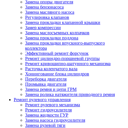
Замена опоры двигателя
Замена бензонасоса
Замена масляного насоса
Регулировка клапанов
Замена прокладки клапанной крышки
Замер компрессии
Замена маслосъемных колпачков
Замена прокладки поддона
Замена прокладки впускного-выпуского
коллектора
Эффективный ремонт форсунок
Ремонт цилиндро-поршневой группы
Ремонт кривошипно-шатунного механизма
Расточка коленчатого вала
Хонингование блока цилиндров
Переборка двигателя
Промывка двигателя
Замена ремня и цепи ГРМ
Замена ролика натяжителя приводного ремня
Ремонт рулевого управления
Ремонт рулевого механизма
Ремонт гидроусилителя
Замена жидкости ГУР
Замена насоса гидроусилителя
Замена рулевой тяги